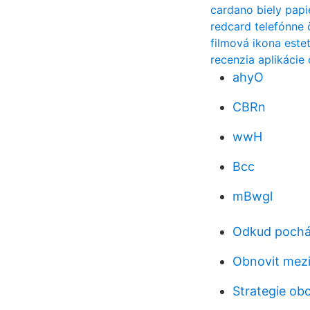
cardano biely papi
redcard telefónne 
filmová ikona este
recenzia aplikácie
ahyO
CBRn
wwH
Bcc
mBwgl
Odkud pocház
Obnovit mezi
Strategie obc