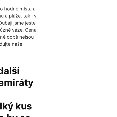
ylo hodně místa a
u a pláže, tak i v
Dubaji jsme jeste
různé váze. Cena
asné době nejsou
dujte naše
další
emiráty
lký kus