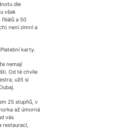
dnotu dle
ou však
iliálů a 50
ch) není zimní a
latební karty.
 že nemají
ti. Od té chvíle
tra, užít si
Dubaj.
lem 25 stupňů, v
k horka až úmorná
ud vás
a restaurací,