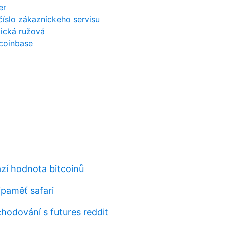
er
číslo zákazníckeho servisu
tická ružová
 coinbase
í hodnota bitcoinů
paměť safari
hodování s futures reddit