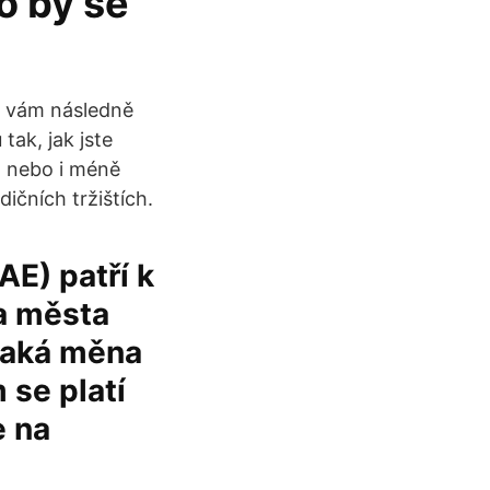
o by se
y vám následně
tak, jak jste
ě, nebo i méně
ičních tržištích.
AE) patří k
a města
 jaká měna
 se platí
e na