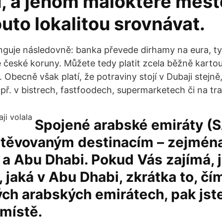
, a jenom málokteré měst
outo lokalitou srovnávat.
nguje následovně: banka převede dirhamy na eura, t
 české koruny. Můžete tedy platit zcela běžně kartou 
Obecně však platí, že potraviny stojí v Dubaji stejn
př. v bistrech, fastfoodech, supermarketech či na trad
Spojené arabské emiráty (S
štěvovaným destinacím – zejmén
 a Abu Dhabi. Pokud Vás zajímá,
, jaká v Abu Dhabi, zkrátka to, čím
ch arabských emirátech, pak jst
místě.