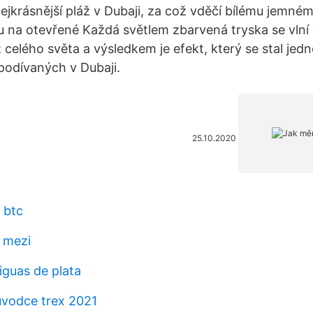
jkrásnější pláž v Dubaji, za což vděčí bílému jemném
 na otevřené Každá světlem zbarvená tryska se vlní
 celého světa a výsledkem je efekt, který se stal jed
 podívaných v Dubaji.
25.10.2020
 btc
l mezi
guas de plata
růvodce trex 2021