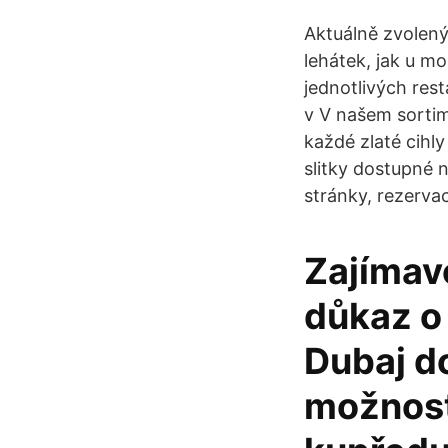
Aktuálně zvolený 
lehátek, jak u mo
jednotlivých rest
v V našem sortim
každé zlaté cihl
slitky dostupné
stránky, rezerva
Zajímavo
důkaz o
Dubaj d
možnost