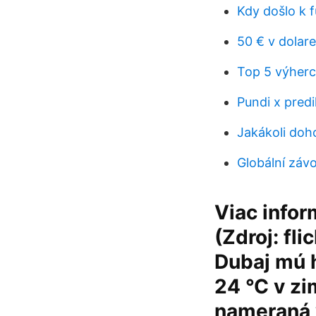
Kdy došlo k 
50 € v dolar
Top 5 výher
Pundi x pred
Jakákoli doh
Globální záv
Viac infor
(Zdroj: fl
Dubaj mú 
24 °C v zi
nameraná v