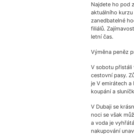
Najdete ho pod z
aktuálního kurzu p
zanedbatelné hod
filiálů. Zajímavo
letní čas.
Výměna peněz pro
V sobotu přistáli 
cestovní pasy. Zů
je V emirátech a
koupání a sluníč
V Dubaji se krásn
noci se však můž
a voda je vyhřátá
nakupování unaví,