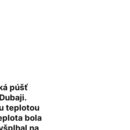
ká púšť
Dubaji.
u teplotou
eplota bola
yšplhal na