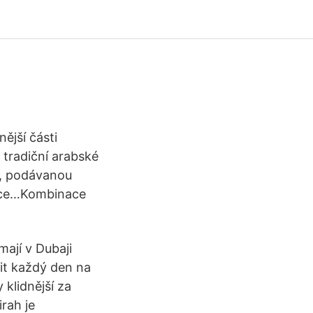
ější části
 tradiční arabské
i, podávanou
ělce…Kombinace
ají v Dubaji
it každý den na
 klidnější za
rah je