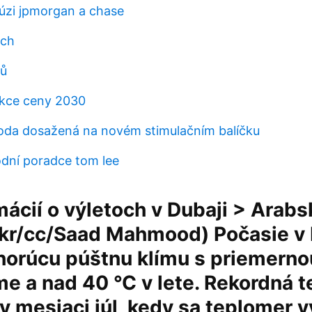
fúzi jpmorgan a chase
ech
ců
ikce ceny 2030
oda dosažená na novém stimulačním balíčku
odní poradce tom lee
mácií o výletoch v Dubaji > Arabs
ickr/cc/Saad Mahmood) Počasie v 
horúcu púštnu klímu s priemerno
me a nad 40 °C v lete. Rekordná t
 mesiaci júl, kedy sa teplomer v