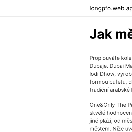
longpfo.web.a
Jak mě
Proplouváte kol
Dubaje. Dubai Mar
lodi Dhow, vyro
formou bufetu, 
tradiční arabské
One&Only The Pal
skvělé hodnocení
jiné pláži, od mě
městem. Níže uvá