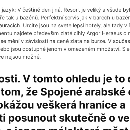
jazyk: V češtině den jiná. Resort je veliký a všude b
ře tak u bazénů. Perfektní servis jak v barech u bazén
auracích. Urcite jsou na svete lepsi hotely, ale tady v 
entu najdete především zlaté cihly Argor Heraeus o 
y se mění v závislosti na ceně zlata na burze. V souč
 nebo jsou dostupné jenom v omezeném množství. Sle
ce nejsou možné.
sti. V tomto ohledu je to 
 tom, že Spojené arabské 
okážou veškerá hranice a
i posunout skutečně o ve