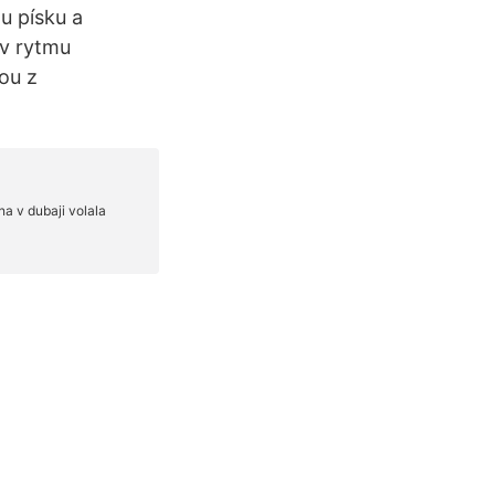
u písku a
 v rytmu
nou z