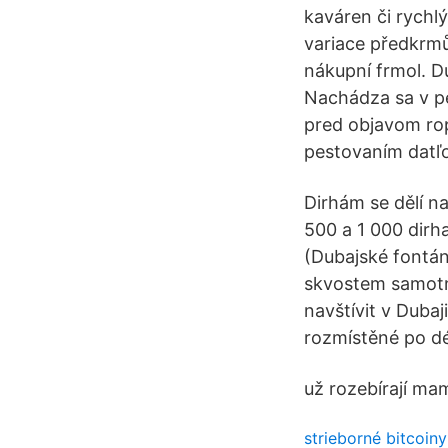
kaváren či rychl
variace předkrmů)
nákupní frmol. D
Nachádza sa v pe
pred objavom rop
pestovaním datľ
Dirhám se dělí na
500 a 1 000 dirh
(Dubajské fontán
skvostem samotn
navštívit v Dubaj
rozmístěné po dé
už rozebírají m
strieborné bitcoiny