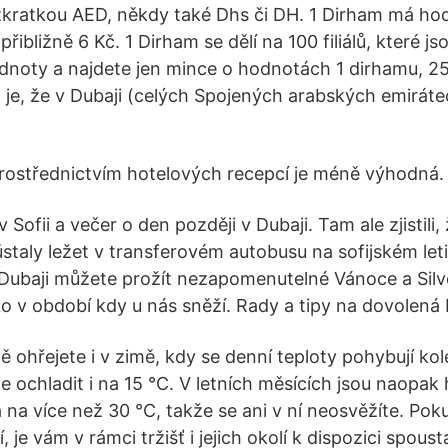
kratkou AED, někdy také Dhs či DH. 1 Dirham má ho
řibližně 6 Kč. 1 Dirham se dělí na 100 filiálů, které js
noty a najdete jen mince o hodnotách 1 dirhamu, 25 f
st je, že v Dubaji (celých Spojených arabských emiráte
střednictvím hotelových recepcí je méně výhodná. P
v Sofii a večer o den později v Dubaji. Tam ale zjistili,
staly ležet v transferovém autobusu na sofijském letiš
 Dubaji můžete prožít nezapomenutelné Vánoce a Silves
ko v období kdy u nás sněží. Rady a tipy na dovolená 
ě ohřejete i v zimě, kdy se denní teploty pohybují ko
e ochladit i na 15 °C. V letních měsících jsou naopa
 na více než 30 °C, takže se ani v ní neosvěžíte. Pok
 je vám v rámci tržišť i jejich okolí k dispozici spoust