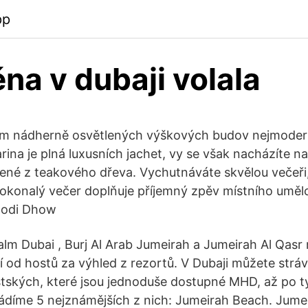
pp
na v dubaji volala
em nádherně osvětlených výškových budov nejmodern
ina je plná luxusních jachet, vy se však nacházíte na
bené z teakového dřeva. Vychutnáváte skvělou večeř
dokonalý večer doplňuje příjemný zpěv místního um
 lodi Dhow
m Dubai , Burj Al Arab Jumeirah a Jumeirah Al Qasr m
 od hostů za výhled z rezortů. V Dubaji můžete stráv
stských, které jsou jednoduše dostupné MHD, až po ty
díme 5 nejznámějších z nich: Jumeirah Beach. Jumei