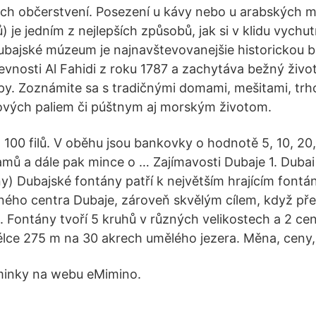
ých občerstvení. Posezení u kávy nebo u arabských 
 je jedním z nejlepších způsobů, jak si v klidu vychu
ubajské múzeum je najnavštevovanejšie historickou b
vnosti Al Fahidi z roku 1787 a zachytáva bežný živo
y. Zoznámite sa s tradičnými domami, mešitami, trh
ových paliem či púštnym aj morským životom.
 100 filů. V oběhu jsou bankovky o hodnotě 5, 10, 20,
amů a dále pak mince o … Zajímavosti Dubaje 1. Dubai
y) Dubajské fontány patří k největším hrajícím fontá
ého centra Dubaje, zároveň skvělým cílem, když pře
i. Fontány tvoří 5 kruhů v různých velikostech a 2 cen
lce 275 m na 30 akrech umělého jezera. Měna, ceny,
aminky na webu eMimino.