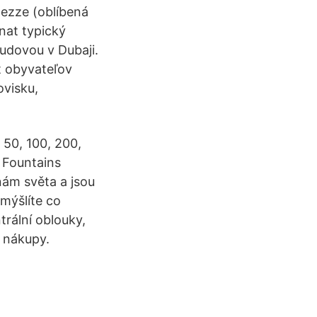
mezze (oblíbená
tnat typický
udovou v Dubaji.
t obyvateľov
ovisku,
 50, 100, 200,
 Fountains
nám světa a jsou
mýšlíte co
trální oblouky,
 nákupy.