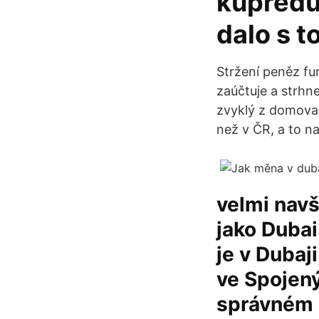
kupředu
dalo s t
Stržení peněz fu
zaúčtuje a strhne
zvyklý z domova. 
než v ČR, a to na
velmi nav
jako Dubai
je v Dubaji
ve Spojený
správném 