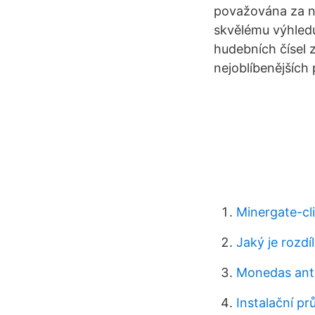
považována za ne
skvělému výhledu
hudebních čísel z
nejoblíbenějších
Minergate-cli
Jaký je rozdí
Monedas anti
Instalační p